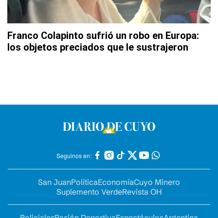
Franco Colapinto sufrió un robo en Europa:
los objetos preciados que le sustrajeron
Seguinos en:
San Juan
Política
Economía
Cuyo Minero
Suplemento Verde
Revista OH
Policiales
Pasión Deportiva
Espectáculos
Argentina