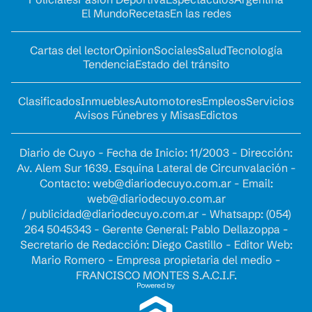
El Mundo
Recetas
En las redes
Cartas del lector
Opinion
Sociales
Salud
Tecnología
Tendencia
Estado del tránsito
Clasificados
Inmuebles
Automotores
Empleos
Servicios
Avisos Fúnebres y Misas
Edictos
Diario de Cuyo - Fecha de Inicio: 11/2003 - Dirección:
Av. Alem Sur 1639. Esquina Lateral de Circunvalación -
Contacto:
web@diariodecuyo.com.ar
- Email:
web@diariodecuyo.com.ar
/
publicidad@diariodecuyo.com.ar
-
Whatsapp: (054)
264 5045343 - Gerente General: Pablo Dellazoppa -
Secretario de Redacción: Diego Castillo - Editor Web:
Mario Romero - Empresa propietaria del medio -
FRANCISCO MONTES S.A.C.I.F.