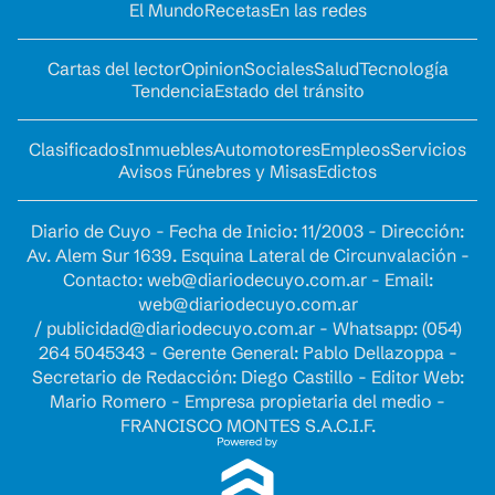
El Mundo
Recetas
En las redes
Cartas del lector
Opinion
Sociales
Salud
Tecnología
Tendencia
Estado del tránsito
Clasificados
Inmuebles
Automotores
Empleos
Servicios
Avisos Fúnebres y Misas
Edictos
Diario de Cuyo - Fecha de Inicio: 11/2003 - Dirección:
Av. Alem Sur 1639. Esquina Lateral de Circunvalación -
Contacto:
web@diariodecuyo.com.ar
- Email:
web@diariodecuyo.com.ar
/
publicidad@diariodecuyo.com.ar
-
Whatsapp: (054)
264 5045343 - Gerente General: Pablo Dellazoppa -
Secretario de Redacción: Diego Castillo - Editor Web:
Mario Romero - Empresa propietaria del medio -
FRANCISCO MONTES S.A.C.I.F.