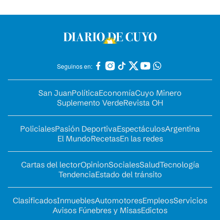
Seguinos en:
San Juan
Política
Economía
Cuyo Minero
Suplemento Verde
Revista OH
Policiales
Pasión Deportiva
Espectáculos
Argentina
El Mundo
Recetas
En las redes
Cartas del lector
Opinion
Sociales
Salud
Tecnología
Tendencia
Estado del tránsito
Clasificados
Inmuebles
Automotores
Empleos
Servicios
Avisos Fúnebres y Misas
Edictos