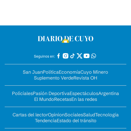
Seguinos en:
San Juan
Política
Economía
Cuyo Minero
Suplemento Verde
Revista OH
Policiales
Pasión Deportiva
Espectáculos
Argentina
El Mundo
Recetas
En las redes
Cartas del lector
Opinion
Sociales
Salud
Tecnología
Tendencia
Estado del tránsito