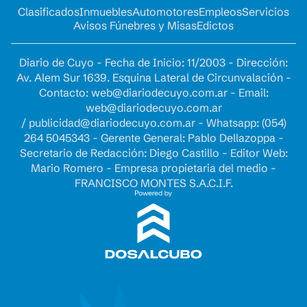
Clasificados
Inmuebles
Automotores
Empleos
Servicios
Avisos Fúnebres y Misas
Edictos
Diario de Cuyo - Fecha de Inicio: 11/2003 - Dirección:
Av. Alem Sur 1639. Esquina Lateral de Circunvalación -
Contacto:
web@diariodecuyo.com.ar
- Email:
web@diariodecuyo.com.ar
/
publicidad@diariodecuyo.com.ar
-
Whatsapp: (054)
264 5045343 - Gerente General: Pablo Dellazoppa -
Secretario de Redacción: Diego Castillo - Editor Web:
Mario Romero - Empresa propietaria del medio -
FRANCISCO MONTES S.A.C.I.F.