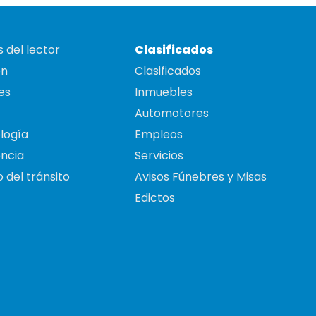
 del lector
Clasificados
on
Clasificados
es
Inmuebles
Automotores
logía
Empleos
ncia
Servicios
 del tránsito
Avisos Fúnebres y Misas
Edictos