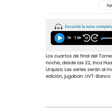
Agr
Escuchá la nota complet
1
1.5
10
10
Los cuartos de final del Torn
noche, desde las 22, Inca Huas
Urquiza. Las series serán al m
edición, jugaban: UVT-Banco