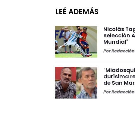
LEÉ ADEMÁS
Nicolás Tag
Selección A
Mundial"
Por
Redacción 
"Miadosqui
durísima r
de San Mar
Por
Redacción 