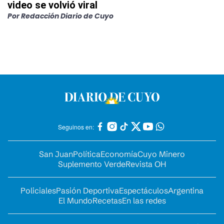
video se volvió viral
Por
Redacción Diario de Cuyo
Seguinos en:
San Juan
Política
Economía
Cuyo Minero
Suplemento Verde
Revista OH
Policiales
Pasión Deportiva
Espectáculos
Argentina
El Mundo
Recetas
En las redes