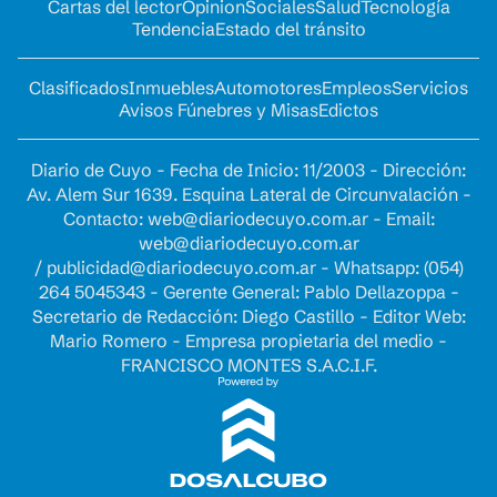
Cartas del lector
Opinion
Sociales
Salud
Tecnología
Tendencia
Estado del tránsito
Clasificados
Inmuebles
Automotores
Empleos
Servicios
Avisos Fúnebres y Misas
Edictos
Diario de Cuyo - Fecha de Inicio: 11/2003 - Dirección:
Av. Alem Sur 1639. Esquina Lateral de Circunvalación -
Contacto:
web@diariodecuyo.com.ar
- Email:
web@diariodecuyo.com.ar
/
publicidad@diariodecuyo.com.ar
-
Whatsapp: (054)
264 5045343 - Gerente General: Pablo Dellazoppa -
Secretario de Redacción: Diego Castillo - Editor Web:
Mario Romero - Empresa propietaria del medio -
FRANCISCO MONTES S.A.C.I.F.