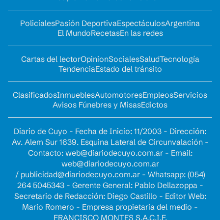
Policiales
Pasión Deportiva
Espectáculos
Argentina
El Mundo
Recetas
En las redes
Cartas del lector
Opinion
Sociales
Salud
Tecnología
Tendencia
Estado del tránsito
Clasificados
Inmuebles
Automotores
Empleos
Servicios
Avisos Fúnebres y Misas
Edictos
Diario de Cuyo - Fecha de Inicio: 11/2003 - Dirección:
Av. Alem Sur 1639. Esquina Lateral de Circunvalación -
Contacto:
web@diariodecuyo.com.ar
- Email:
web@diariodecuyo.com.ar
/
publicidad@diariodecuyo.com.ar
-
Whatsapp: (054)
264 5045343 - Gerente General: Pablo Dellazoppa -
Secretario de Redacción: Diego Castillo - Editor Web:
Mario Romero - Empresa propietaria del medio -
FRANCISCO MONTES S.A.C.I.F.