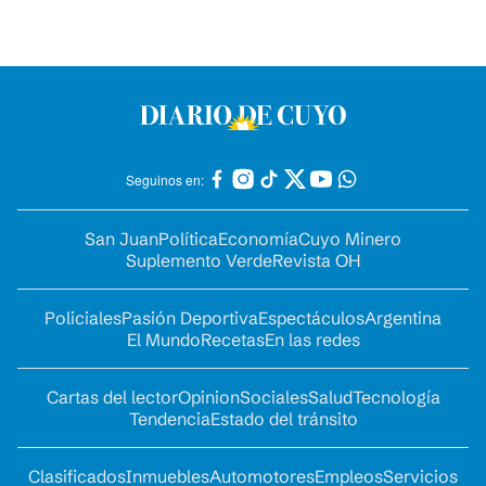
Seguinos en:
San Juan
Política
Economía
Cuyo Minero
Suplemento Verde
Revista OH
Policiales
Pasión Deportiva
Espectáculos
Argentina
El Mundo
Recetas
En las redes
Cartas del lector
Opinion
Sociales
Salud
Tecnología
Tendencia
Estado del tránsito
Clasificados
Inmuebles
Automotores
Empleos
Servicios