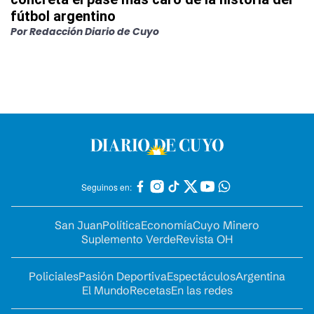
fútbol argentino
Por
Redacción Diario de Cuyo
Seguinos en:
San Juan
Política
Economía
Cuyo Minero
Suplemento Verde
Revista OH
Policiales
Pasión Deportiva
Espectáculos
Argentina
El Mundo
Recetas
En las redes