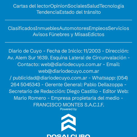
Cartas del lector
Opinion
Sociales
Salud
Tecnología
Tendencia
Estado del tránsito
Clasificados
Inmuebles
Automotores
Empleos
Servicios
Avisos Fúnebres y Misas
Edictos
Diario de Cuyo - Fecha de Inicio: 11/2003 - Dirección:
Av. Alem Sur 1639. Esquina Lateral de Circunvalación -
Contacto:
web@diariodecuyo.com.ar
- Email:
web@diariodecuyo.com.ar
/
publicidad@diariodecuyo.com.ar
-
Whatsapp: (054)
264 5045343 - Gerente General: Pablo Dellazoppa -
Secretario de Redacción: Diego Castillo - Editor Web:
Mario Romero - Empresa propietaria del medio -
FRANCISCO MONTES S.A.C.I.F.