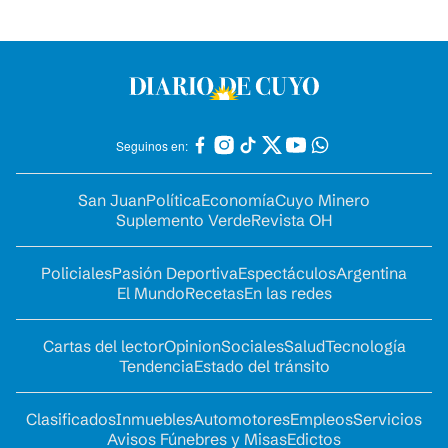
Seguinos en:
San Juan
Política
Economía
Cuyo Minero
Suplemento Verde
Revista OH
Policiales
Pasión Deportiva
Espectáculos
Argentina
El Mundo
Recetas
En las redes
Cartas del lector
Opinion
Sociales
Salud
Tecnología
Tendencia
Estado del tránsito
Clasificados
Inmuebles
Automotores
Empleos
Servicios
Avisos Fúnebres y Misas
Edictos