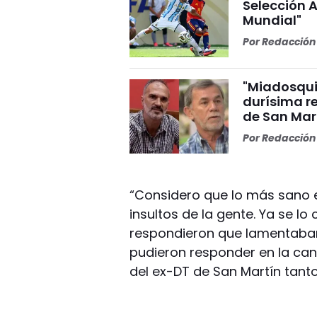
Selección A
Mundial"
Por
Redacción 
"Miadosqui
durísima r
de San Mar
Por
Redacción 
“Considero que lo más sano es
insultos de la gente. Ya se l
respondieron que lamentaban
pudieron responder en la ca
del ex-DT de San Martín tan