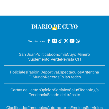
Seguinos en:
San Juan
Política
Economía
Cuyo Minero
Suplemento Verde
Revista OH
Policiales
Pasión Deportiva
Espectáculos
Argentina
El Mundo
Recetas
En las redes
Cartas del lector
Opinion
Sociales
Salud
Tecnología
Tendencia
Estado del tránsito
Clasificados
Inmuebles
Automotores
Empleos
Servicios