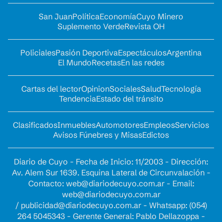
San Juan
Política
Economía
Cuyo Minero
Suplemento Verde
Revista OH
Policiales
Pasión Deportiva
Espectáculos
Argentina
El Mundo
Recetas
En las redes
Cartas del lector
Opinion
Sociales
Salud
Tecnología
Tendencia
Estado del tránsito
Clasificados
Inmuebles
Automotores
Empleos
Servicios
Avisos Fúnebres y Misas
Edictos
Diario de Cuyo - Fecha de Inicio: 11/2003 - Dirección:
Av. Alem Sur 1639. Esquina Lateral de Circunvalación -
Contacto:
web@diariodecuyo.com.ar
- Email:
web@diariodecuyo.com.ar
/
publicidad@diariodecuyo.com.ar
-
Whatsapp: (054)
264 5045343 - Gerente General: Pablo Dellazoppa -