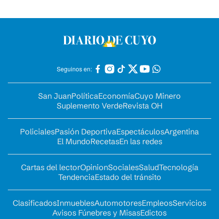
Seguinos en:
San Juan
Política
Economía
Cuyo Minero
Suplemento Verde
Revista OH
Policiales
Pasión Deportiva
Espectáculos
Argentina
El Mundo
Recetas
En las redes
Cartas del lector
Opinion
Sociales
Salud
Tecnología
Tendencia
Estado del tránsito
Clasificados
Inmuebles
Automotores
Empleos
Servicios
Avisos Fúnebres y Misas
Edictos