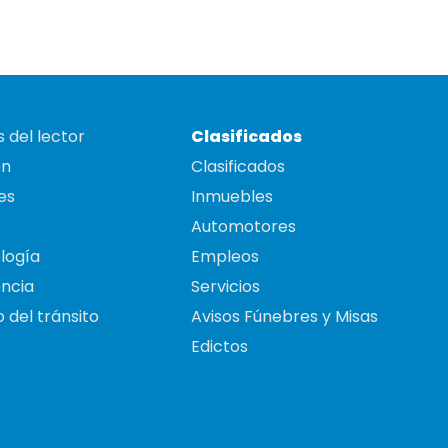
 del lector
Clasificados
on
Clasificados
es
Inmuebles
Automotores
logía
Empleos
ncia
Servicios
 del tránsito
Avisos Fúnebres y Misas
Edictos