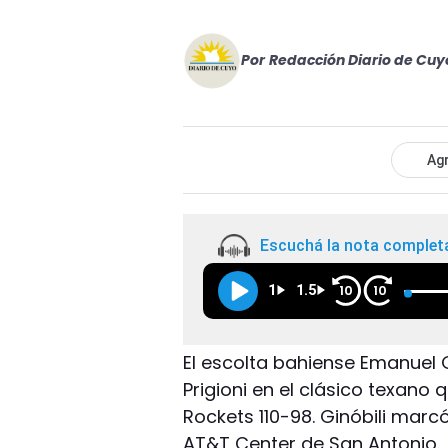
Por
Redacción Diario de Cuy
Agr
Escuchá la nota complet
1
1.5
10
10
El escolta bahiense Emanuel 
Prigioni en el clásico texano
Rockets 110-98. Ginóbili marcó
AT&T Center de San Antonio.