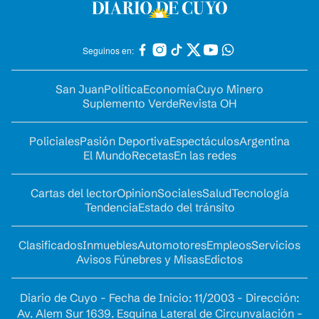
Seguinos en:
San Juan
Política
Economía
Cuyo Minero
Suplemento Verde
Revista OH
Policiales
Pasión Deportiva
Espectáculos
Argentina
El Mundo
Recetas
En las redes
Cartas del lector
Opinion
Sociales
Salud
Tecnología
Tendencia
Estado del tránsito
Clasificados
Inmuebles
Automotores
Empleos
Servicios
Avisos Fúnebres y Misas
Edictos
Diario de Cuyo - Fecha de Inicio: 11/2003 - Dirección:
Av. Alem Sur 1639. Esquina Lateral de Circunvalación -