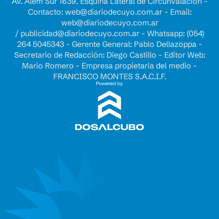
Av. Alem Sur 1639. Esquina Lateral de Circunvalación -
Contacto:
web@diariodecuyo.com.ar
- Email:
web@diariodecuyo.com.ar
/
publicidad@diariodecuyo.com.ar
-
Whatsapp: (054)
264 5045343 - Gerente General: Pablo Dellazoppa -
Secretario de Redacción: Diego Castillo - Editor Web:
Mario Romero - Empresa propietaria del medio -
FRANCISCO MONTES S.A.C.I.F.