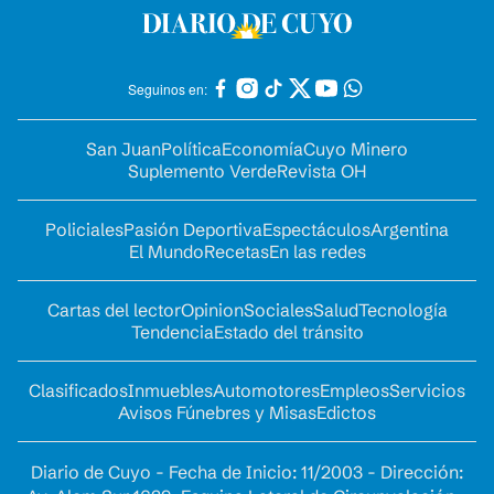
Seguinos en:
San Juan
Política
Economía
Cuyo Minero
Suplemento Verde
Revista OH
Policiales
Pasión Deportiva
Espectáculos
Argentina
El Mundo
Recetas
En las redes
Cartas del lector
Opinion
Sociales
Salud
Tecnología
Tendencia
Estado del tránsito
Clasificados
Inmuebles
Automotores
Empleos
Servicios
Avisos Fúnebres y Misas
Edictos
Diario de Cuyo - Fecha de Inicio: 11/2003 - Dirección: