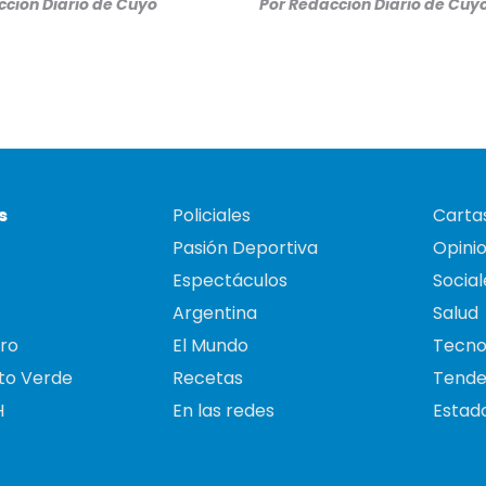
ción Diario de Cuyo
Por
Redacción Diario de Cuy
s
Policiales
Cartas
Pasión Deportiva
Opini
Espectáculos
Social
Argentina
Salud
ro
El Mundo
Tecno
to Verde
Recetas
Tende
H
En las redes
Estado