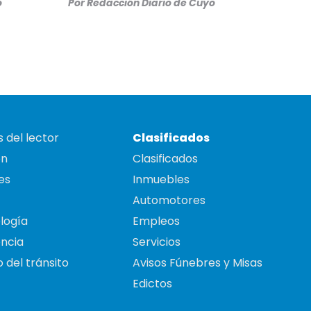
o
Por
Redacción Diario de Cuyo
 del lector
Clasificados
on
Clasificados
es
Inmuebles
Automotores
logía
Empleos
ncia
Servicios
 del tránsito
Avisos Fúnebres y Misas
Edictos