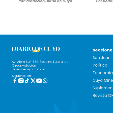
Por
Redacción Diario de Cuyo
Por
Redac
Seccione
San Juan
Av. Alem Sur 1639. Esquina Lateral de
Política
Circunvalación
diariodecuyo.com.ar
Economía
Siguenos en:
Cuyo Mine
Suplemen
Revista O