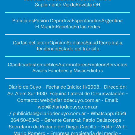
Suplemento Verde
Revista OH
Policiales
Pasión Deportiva
Espectáculos
Argentina
El Mundo
Recetas
En las redes
Cartas del lector
Opinion
Sociales
Salud
Tecnología
Tendencia
Estado del tránsito
Clasificados
Inmuebles
Automotores
Empleos
Servicios
Avisos Fúnebres y Misas
Edictos
Diario de Cuyo - Fecha de Inicio: 11/2003 - Dirección:
Av. Alem Sur 1639. Esquina Lateral de Circunvalación -
Contacto:
web@diariodecuyo.com.ar
- Email:
web@diariodecuyo.com.ar
/
publicidad@diariodecuyo.com.ar
-
Whatsapp: (054)
264 5045343 - Gerente General: Pablo Dellazoppa -
Secretario de Redacción: Diego Castillo - Editor Web:
Mario Romero - Empresa propietaria del medio -