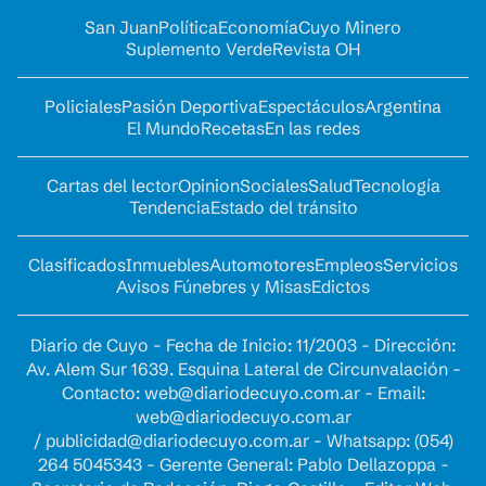
San Juan
Política
Economía
Cuyo Minero
Suplemento Verde
Revista OH
Policiales
Pasión Deportiva
Espectáculos
Argentina
El Mundo
Recetas
En las redes
Cartas del lector
Opinion
Sociales
Salud
Tecnología
Tendencia
Estado del tránsito
Clasificados
Inmuebles
Automotores
Empleos
Servicios
Avisos Fúnebres y Misas
Edictos
Diario de Cuyo - Fecha de Inicio: 11/2003 - Dirección:
Av. Alem Sur 1639. Esquina Lateral de Circunvalación -
Contacto:
web@diariodecuyo.com.ar
- Email:
web@diariodecuyo.com.ar
/
publicidad@diariodecuyo.com.ar
-
Whatsapp: (054)
264 5045343 - Gerente General: Pablo Dellazoppa -