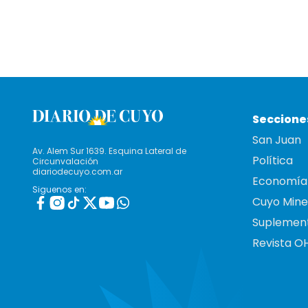
Seccione
San Juan
Av. Alem Sur 1639. Esquina Lateral de
Política
Circunvalación
diariodecuyo.com.ar
Economía
Siguenos en:
Cuyo Mine
Suplemen
Revista O