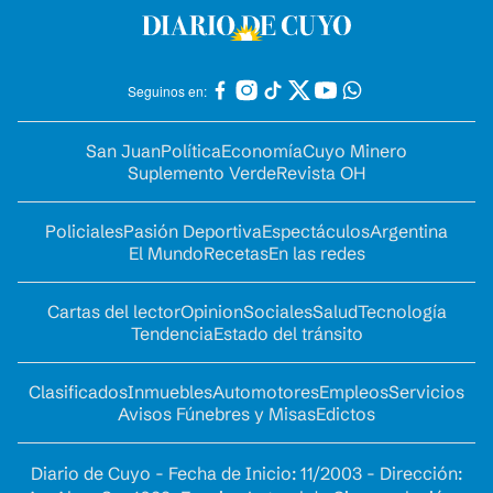
Seguinos en:
San Juan
Política
Economía
Cuyo Minero
Suplemento Verde
Revista OH
Policiales
Pasión Deportiva
Espectáculos
Argentina
El Mundo
Recetas
En las redes
Cartas del lector
Opinion
Sociales
Salud
Tecnología
Tendencia
Estado del tránsito
Clasificados
Inmuebles
Automotores
Empleos
Servicios
Avisos Fúnebres y Misas
Edictos
Diario de Cuyo - Fecha de Inicio: 11/2003 - Dirección: