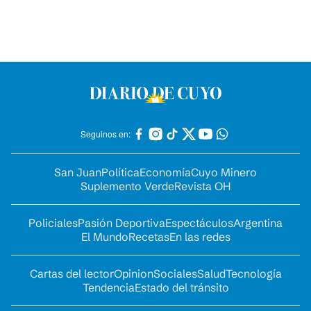
Seguinos en:
San Juan
Política
Economía
Cuyo Minero
Suplemento Verde
Revista OH
Policiales
Pasión Deportiva
Espectáculos
Argentina
El Mundo
Recetas
En las redes
Cartas del lector
Opinion
Sociales
Salud
Tecnología
Tendencia
Estado del tránsito