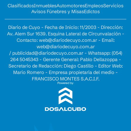
Clasificados
Inmuebles
Automotores
Empleos
Servicios
Avisos Fúnebres y Misas
Edictos
Diario de Cuyo - Fecha de Inicio: 11/2003 - Dirección:
Av. Alem Sur 1639. Esquina Lateral de Circunvalación -
Contacto:
web@diariodecuyo.com.ar
- Email:
web@diariodecuyo.com.ar
/
publicidad@diariodecuyo.com.ar
-
Whatsapp: (054)
264 5045343 - Gerente General: Pablo Dellazoppa -
Secretario de Redacción: Diego Castillo - Editor Web:
Mario Romero - Empresa propietaria del medio -
FRANCISCO MONTES S.A.C.I.F.