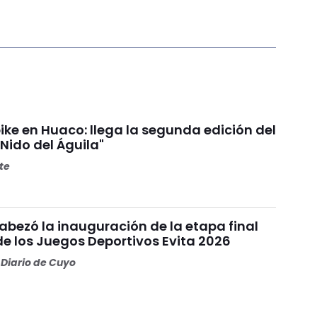
ke en Huaco: llega la segunda edición del
 Nido del Águila"
ete
abezó la inauguración de la etapa final
de los Juegos Deportivos Evita 2026
Diario de Cuyo