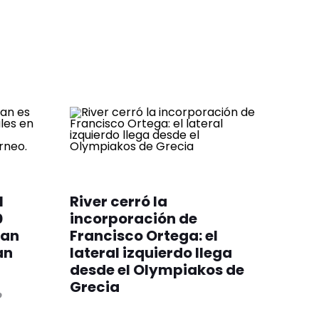
l
River cerró la
0
incorporación de
jan
Francisco Ortega: el
an
lateral izquierdo llega
desde el Olympiakos de
Grecia
o