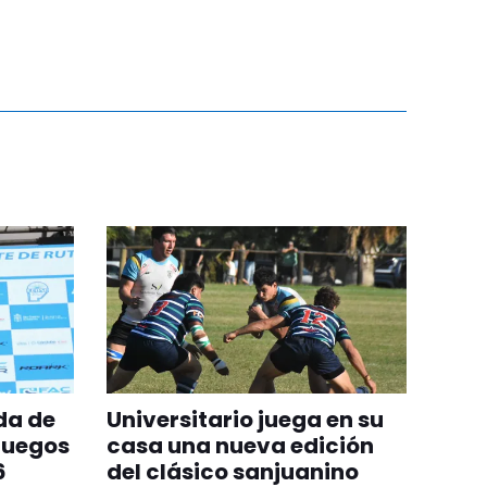
da de
Universitario juega en su
Juegos
casa una nueva edición
6
del clásico sanjuanino