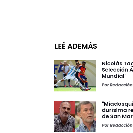
LEÉ ADEMÁS
Nicolás Tag
Selección A
Mundial"
Por
Redacción 
"Miadosqui
durísima r
de San Mar
Por
Redacción 