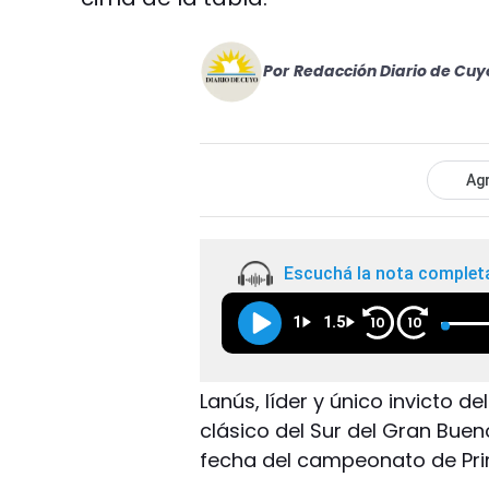
Por
Redacción Diario de Cuy
Agr
Escuchá la nota complet
1
1.5
10
10
Lanús, líder y único invicto de
clásico del Sur del Gran Buen
fecha del campeonato de Prim