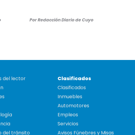
o
Por
Redacción Diario de Cuyo
 del lector
Clasificados
on
Clasificados
es
Inmuebles
Automotores
logía
Empleos
ncia
Servicios
 del tránsito
Avisos Fúnebres y Misas