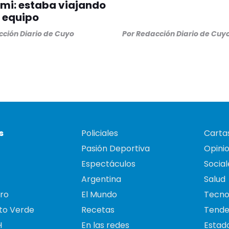
mi: estaba viajando
 equipo
ción Diario de Cuyo
Por
Redacción Diario de Cuy
s
Policiales
Cartas
Pasión Deportiva
Opini
Espectáculos
Social
Argentina
Salud
ro
El Mundo
Tecno
to Verde
Recetas
Tende
H
En las redes
Estado