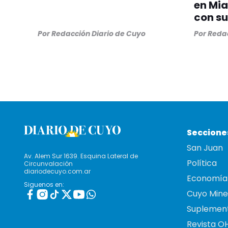
en Mia
con su
Por
Redacción Diario de Cuyo
Por
Redac
Seccione
San Juan
Av. Alem Sur 1639. Esquina Lateral de
Política
Circunvalación
diariodecuyo.com.ar
Economía
Siguenos en:
Cuyo Mine
Suplemen
Revista O