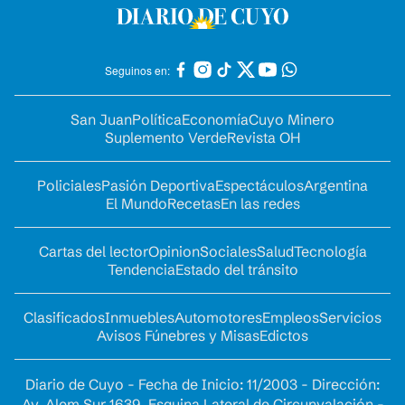
Seguinos en:
San Juan
Política
Economía
Cuyo Minero
Suplemento Verde
Revista OH
Policiales
Pasión Deportiva
Espectáculos
Argentina
El Mundo
Recetas
En las redes
Cartas del lector
Opinion
Sociales
Salud
Tecnología
Tendencia
Estado del tránsito
Clasificados
Inmuebles
Automotores
Empleos
Servicios
Avisos Fúnebres y Misas
Edictos
Diario de Cuyo - Fecha de Inicio: 11/2003 - Dirección:
Av. Alem Sur 1639. Esquina Lateral de Circunvalación -