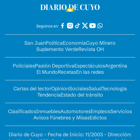
Seguinos en:
San Juan
Política
Economía
Cuyo Minero
Suplemento Verde
Revista OH
Policiales
Pasión Deportiva
Espectáculos
Argentina
El Mundo
Recetas
En las redes
Cartas del lector
Opinion
Sociales
Salud
Tecnología
Tendencia
Estado del tránsito
Clasificados
Inmuebles
Automotores
Empleos
Servicios
Avisos Fúnebres y Misas
Edictos
Diario de Cuyo - Fecha de Inicio: 11/2003 - Dirección: