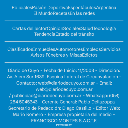
Policiales
Pasión Deportiva
Espectáculos
Argentina
El Mundo
Recetas
En las redes
Cartas del lector
Opinion
Sociales
Salud
Tecnología
Tendencia
Estado del tránsito
Clasificados
Inmuebles
Automotores
Empleos
Servicios
Avisos Fúnebres y Misas
Edictos
Diario de Cuyo - Fecha de Inicio: 11/2003 - Dirección:
Av. Alem Sur 1639. Esquina Lateral de Circunvalación -
Contacto:
web@diariodecuyo.com.ar
- Email:
web@diariodecuyo.com.ar
/
publicidad@diariodecuyo.com.ar
-
Whatsapp: (054)
264 5045343 - Gerente General: Pablo Dellazoppa -
Secretario de Redacción: Diego Castillo - Editor Web:
Mario Romero - Empresa propietaria del medio -
FRANCISCO MONTES S.A.C.I.F.