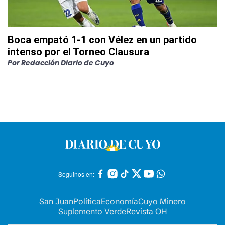
Boca empató 1-1 con Vélez en un partido
intenso por el Torneo Clausura
Por
Redacción Diario de Cuyo
Seguinos en:
San Juan
Política
Economía
Cuyo Minero
Suplemento Verde
Revista OH