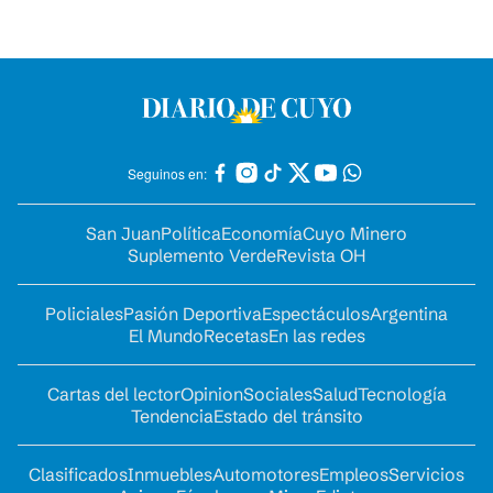
Seguinos en:
San Juan
Política
Economía
Cuyo Minero
Suplemento Verde
Revista OH
Policiales
Pasión Deportiva
Espectáculos
Argentina
El Mundo
Recetas
En las redes
Cartas del lector
Opinion
Sociales
Salud
Tecnología
Tendencia
Estado del tránsito
Clasificados
Inmuebles
Automotores
Empleos
Servicios