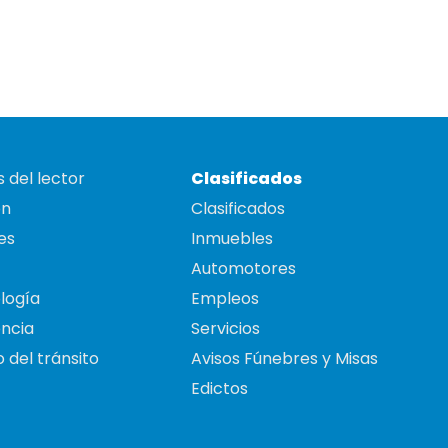
 del lector
Clasificados
on
Clasificados
es
Inmuebles
Automotores
logía
Empleos
ncia
Servicios
 del tránsito
Avisos Fúnebres y Misas
Edictos