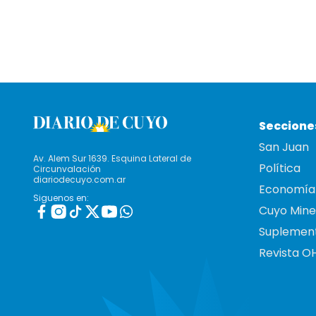
Seccione
San Juan
Av. Alem Sur 1639. Esquina Lateral de
Política
Circunvalación
diariodecuyo.com.ar
Economía
Siguenos en:
Cuyo Mine
Suplemen
Revista O