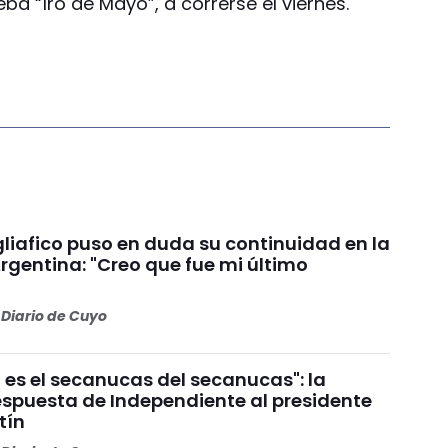
ba “1ro de Mayo”, a correrse el viernes.
liafico puso en duda su continuidad en la
rgentina: "Creo que fue mi último
Diario de Cuyo
 es el secanucas del secanucas": la
espuesta de Independiente al presidente
tín