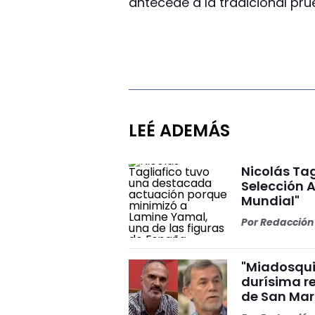
antecede a la tradicional prue
LEÉ ADEMÁS
Nicolás Tag
Selección A
Mundial"
Por
Redacción 
"Miadosqui
durísima r
de San Mar