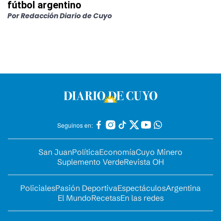
fútbol argentino
Por
Redacción Diario de Cuyo
Seguinos en:
San Juan
Política
Economía
Cuyo Minero
Suplemento Verde
Revista OH
Policiales
Pasión Deportiva
Espectáculos
Argentina
El Mundo
Recetas
En las redes