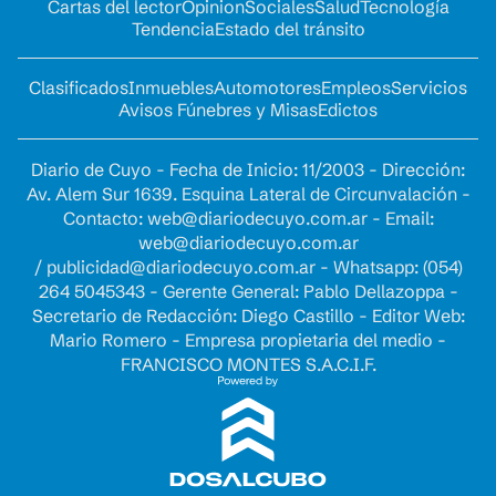
Cartas del lector
Opinion
Sociales
Salud
Tecnología
Tendencia
Estado del tránsito
Clasificados
Inmuebles
Automotores
Empleos
Servicios
Avisos Fúnebres y Misas
Edictos
Diario de Cuyo - Fecha de Inicio: 11/2003 - Dirección:
Av. Alem Sur 1639. Esquina Lateral de Circunvalación -
Contacto:
web@diariodecuyo.com.ar
- Email:
web@diariodecuyo.com.ar
/
publicidad@diariodecuyo.com.ar
-
Whatsapp: (054)
264 5045343 - Gerente General: Pablo Dellazoppa -
Secretario de Redacción: Diego Castillo - Editor Web:
Mario Romero - Empresa propietaria del medio -
FRANCISCO MONTES S.A.C.I.F.