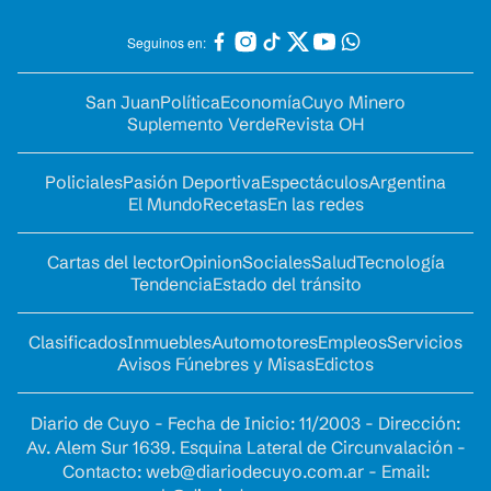
Seguinos en:
San Juan
Política
Economía
Cuyo Minero
Suplemento Verde
Revista OH
Policiales
Pasión Deportiva
Espectáculos
Argentina
El Mundo
Recetas
En las redes
Cartas del lector
Opinion
Sociales
Salud
Tecnología
Tendencia
Estado del tránsito
Clasificados
Inmuebles
Automotores
Empleos
Servicios
Avisos Fúnebres y Misas
Edictos
Diario de Cuyo - Fecha de Inicio: 11/2003 - Dirección:
Av. Alem Sur 1639. Esquina Lateral de Circunvalación -
Contacto:
web@diariodecuyo.com.ar
- Email: