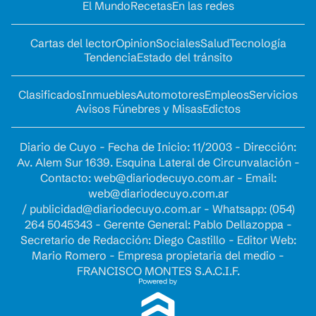
El Mundo
Recetas
En las redes
Cartas del lector
Opinion
Sociales
Salud
Tecnología
Tendencia
Estado del tránsito
Clasificados
Inmuebles
Automotores
Empleos
Servicios
Avisos Fúnebres y Misas
Edictos
Diario de Cuyo - Fecha de Inicio: 11/2003 - Dirección:
Av. Alem Sur 1639. Esquina Lateral de Circunvalación -
Contacto:
web@diariodecuyo.com.ar
- Email:
web@diariodecuyo.com.ar
/
publicidad@diariodecuyo.com.ar
-
Whatsapp: (054)
264 5045343 - Gerente General: Pablo Dellazoppa -
Secretario de Redacción: Diego Castillo - Editor Web:
Mario Romero - Empresa propietaria del medio -
FRANCISCO MONTES S.A.C.I.F.