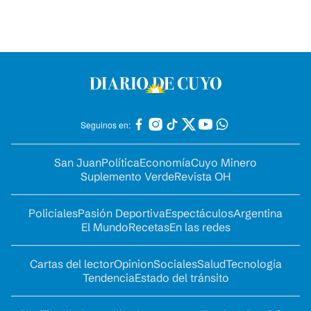
Seguinos en:
San Juan
Política
Economía
Cuyo Minero
Suplemento Verde
Revista OH
Policiales
Pasión Deportiva
Espectáculos
Argentina
El Mundo
Recetas
En las redes
Cartas del lector
Opinion
Sociales
Salud
Tecnología
Tendencia
Estado del tránsito