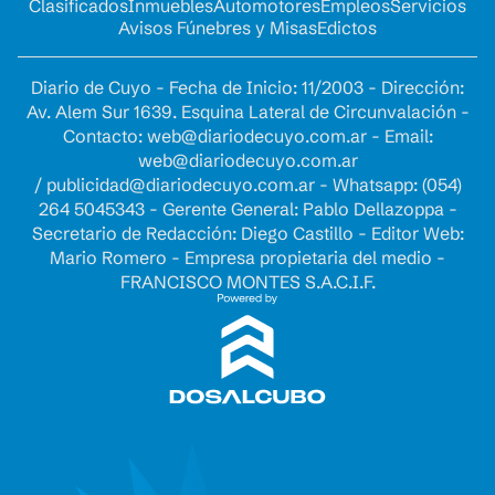
Clasificados
Inmuebles
Automotores
Empleos
Servicios
Avisos Fúnebres y Misas
Edictos
Diario de Cuyo - Fecha de Inicio: 11/2003 - Dirección:
Av. Alem Sur 1639. Esquina Lateral de Circunvalación -
Contacto:
web@diariodecuyo.com.ar
- Email:
web@diariodecuyo.com.ar
/
publicidad@diariodecuyo.com.ar
-
Whatsapp: (054)
264 5045343 - Gerente General: Pablo Dellazoppa -
Secretario de Redacción: Diego Castillo - Editor Web:
Mario Romero - Empresa propietaria del medio -
FRANCISCO MONTES S.A.C.I.F.