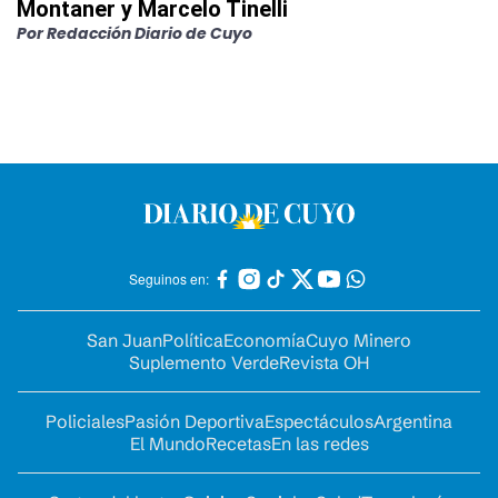
Montaner y Marcelo Tinelli
Por
Redacción Diario de Cuyo
Seguinos en:
San Juan
Política
Economía
Cuyo Minero
Suplemento Verde
Revista OH
Policiales
Pasión Deportiva
Espectáculos
Argentina
El Mundo
Recetas
En las redes