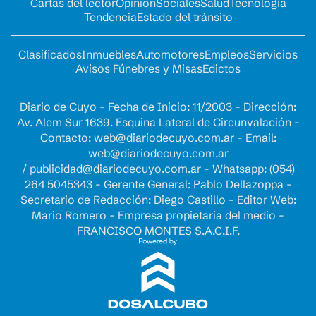
Cartas del lector
Opinion
Sociales
Salud
Tecnología
Tendencia
Estado del tránsito
Clasificados
Inmuebles
Automotores
Empleos
Servicios
Avisos Fúnebres y Misas
Edictos
Diario de Cuyo - Fecha de Inicio: 11/2003 - Dirección:
Av. Alem Sur 1639. Esquina Lateral de Circunvalación -
Contacto:
web@diariodecuyo.com.ar
- Email:
web@diariodecuyo.com.ar
/
publicidad@diariodecuyo.com.ar
-
Whatsapp: (054)
264 5045343 - Gerente General: Pablo Dellazoppa -
Secretario de Redacción: Diego Castillo - Editor Web:
Mario Romero - Empresa propietaria del medio -
FRANCISCO MONTES S.A.C.I.F.