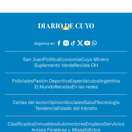
Seguinos en:
San Juan
Política
Economía
Cuyo Minero
Suplemento Verde
Revista OH
Policiales
Pasión Deportiva
Espectáculos
Argentina
El Mundo
Recetas
En las redes
Cartas del lector
Opinion
Sociales
Salud
Tecnología
Tendencia
Estado del tránsito
Clasificados
Inmuebles
Automotores
Empleos
Servicios
Avisos Fúnebres y Misas
Edictos