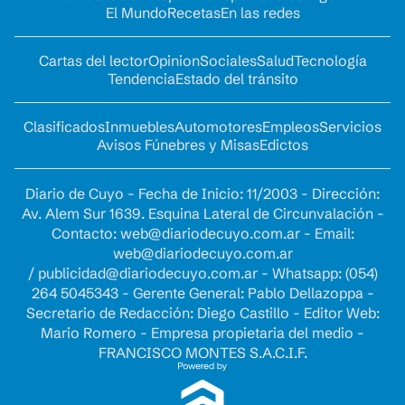
El Mundo
Recetas
En las redes
Cartas del lector
Opinion
Sociales
Salud
Tecnología
Tendencia
Estado del tránsito
Clasificados
Inmuebles
Automotores
Empleos
Servicios
Avisos Fúnebres y Misas
Edictos
Diario de Cuyo - Fecha de Inicio: 11/2003 - Dirección:
Av. Alem Sur 1639. Esquina Lateral de Circunvalación -
Contacto:
web@diariodecuyo.com.ar
- Email:
web@diariodecuyo.com.ar
/
publicidad@diariodecuyo.com.ar
-
Whatsapp: (054)
264 5045343 - Gerente General: Pablo Dellazoppa -
Secretario de Redacción: Diego Castillo - Editor Web:
Mario Romero - Empresa propietaria del medio -
FRANCISCO MONTES S.A.C.I.F.