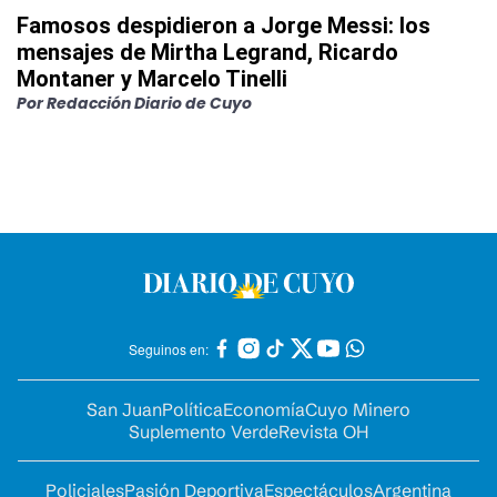
Famosos despidieron a Jorge Messi: los
mensajes de Mirtha Legrand, Ricardo
Montaner y Marcelo Tinelli
Por
Redacción Diario de Cuyo
Seguinos en:
San Juan
Política
Economía
Cuyo Minero
Suplemento Verde
Revista OH
Policiales
Pasión Deportiva
Espectáculos
Argentina