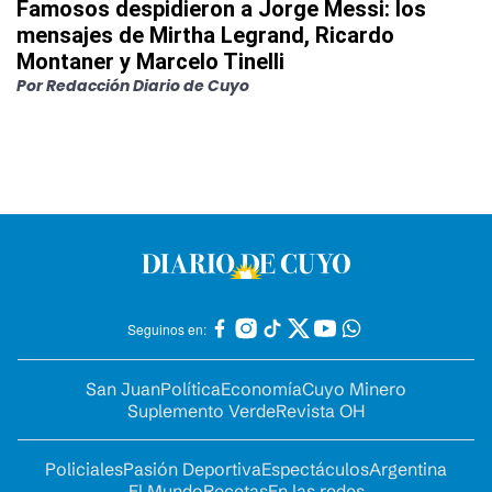
Famosos despidieron a Jorge Messi: los
mensajes de Mirtha Legrand, Ricardo
Montaner y Marcelo Tinelli
Por
Redacción Diario de Cuyo
Seguinos en:
San Juan
Política
Economía
Cuyo Minero
Suplemento Verde
Revista OH
Policiales
Pasión Deportiva
Espectáculos
Argentina
El Mundo
Recetas
En las redes