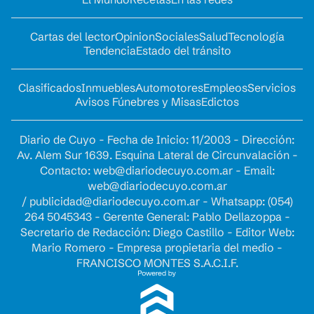
Cartas del lector
Opinion
Sociales
Salud
Tecnología
Tendencia
Estado del tránsito
Clasificados
Inmuebles
Automotores
Empleos
Servicios
Avisos Fúnebres y Misas
Edictos
Diario de Cuyo - Fecha de Inicio: 11/2003 - Dirección:
Av. Alem Sur 1639. Esquina Lateral de Circunvalación -
Contacto:
web@diariodecuyo.com.ar
- Email:
web@diariodecuyo.com.ar
/
publicidad@diariodecuyo.com.ar
-
Whatsapp: (054)
264 5045343 - Gerente General: Pablo Dellazoppa -
Secretario de Redacción: Diego Castillo - Editor Web:
Mario Romero - Empresa propietaria del medio -
FRANCISCO MONTES S.A.C.I.F.