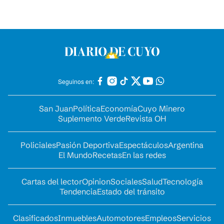
Seguinos en:
San Juan
Política
Economía
Cuyo Minero
Suplemento Verde
Revista OH
Policiales
Pasión Deportiva
Espectáculos
Argentina
El Mundo
Recetas
En las redes
Cartas del lector
Opinion
Sociales
Salud
Tecnología
Tendencia
Estado del tránsito
Clasificados
Inmuebles
Automotores
Empleos
Servicios