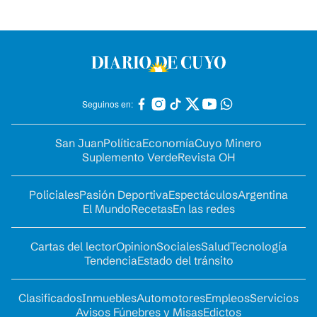
Seguinos en:
San Juan
Política
Economía
Cuyo Minero
Suplemento Verde
Revista OH
Policiales
Pasión Deportiva
Espectáculos
Argentina
El Mundo
Recetas
En las redes
Cartas del lector
Opinion
Sociales
Salud
Tecnología
Tendencia
Estado del tránsito
Clasificados
Inmuebles
Automotores
Empleos
Servicios
Avisos Fúnebres y Misas
Edictos