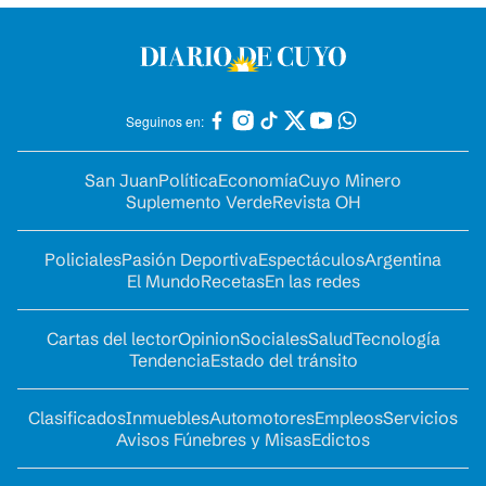
Seguinos en:
San Juan
Política
Economía
Cuyo Minero
Suplemento Verde
Revista OH
Policiales
Pasión Deportiva
Espectáculos
Argentina
El Mundo
Recetas
En las redes
Cartas del lector
Opinion
Sociales
Salud
Tecnología
Tendencia
Estado del tránsito
Clasificados
Inmuebles
Automotores
Empleos
Servicios
Avisos Fúnebres y Misas
Edictos