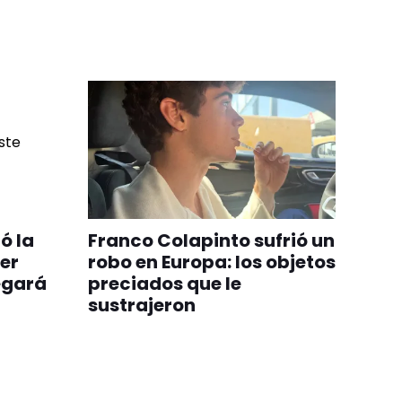
ó la
Franco Colapinto sufrió un
er
robo en Europa: los objetos
egará
preciados que le
sustrajeron