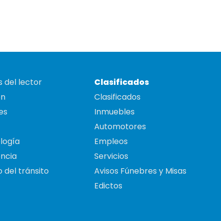
 del lector
Clasificados
on
Clasificados
es
Inmuebles
Automotores
logía
Empleos
ncia
Servicios
 del tránsito
Avisos Fúnebres y Misas
Edictos