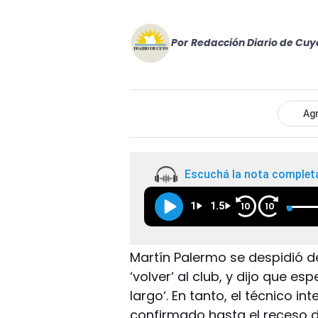
Por
Redacción Diario de Cuy
Agr
Escuchá la nota complet
1
1.5
10
10
Martín Palermo se despidió de
‘volver‘ al club, y dijo que es
largo‘. En tanto, el técnico in
confirmado hasta el receso 