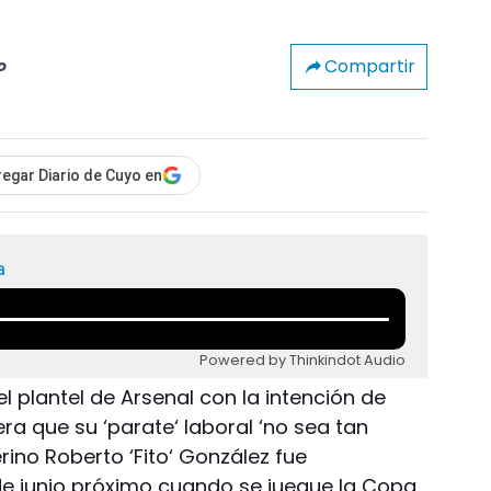
Compartir
o
egar Diario de Cuyo en
a
Powered by Thinkindot Audio
l plantel de Arsenal con la intención de
pera que su ‘parate‘ laboral ‘no sea tan
terino Roberto ‘Fito‘ González fue
de junio próximo cuando se juegue la Copa