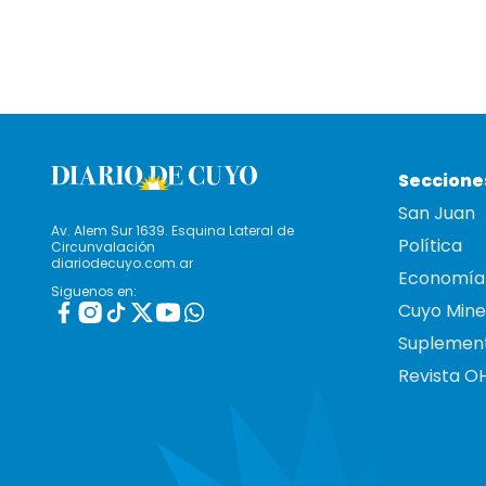
Seccione
San Juan
Av. Alem Sur 1639. Esquina Lateral de
Política
Circunvalación
diariodecuyo.com.ar
Economía
Siguenos en:
Cuyo Mine
Suplemen
Revista O