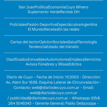
San Juan
Política
Economía
Cuyo Minero
Suplemento Verde
Revista OH
Policiales
Pasión Deportiva
Espectáculos
Argentina
El Mundo
Recetas
En las redes
Cartas del lector
Opinion
Sociales
Salud
Tecnología
Tendencia
Estado del tránsito
Clasificados
Inmuebles
Automotores
Empleos
Servicios
Avisos Fúnebres y Misas
Edictos
Diario de Cuyo - Fecha de Inicio: 11/2003 - Dirección:
Av. Alem Sur 1639. Esquina Lateral de Circunvalación -
Contacto:
web@diariodecuyo.com.ar
- Email:
web@diariodecuyo.com.ar
/
publicidad@diariodecuyo.com.ar
-
Whatsapp: (054)
264 5045343 - Gerente General: Pablo Dellazoppa -