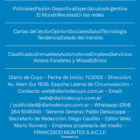
Policiales
Pasión Deportiva
Espectáculos
Argentina
El Mundo
Recetas
En las redes
Cartas del lector
Opinion
Sociales
Salud
Tecnología
Tendencia
Estado del tránsito
Clasificados
Inmuebles
Automotores
Empleos
Servicios
Avisos Fúnebres y Misas
Edictos
Diario de Cuyo - Fecha de Inicio: 11/2003 - Dirección:
Av. Alem Sur 1639. Esquina Lateral de Circunvalación -
Contacto:
web@diariodecuyo.com.ar
- Email:
web@diariodecuyo.com.ar
/
publicidad@diariodecuyo.com.ar
-
Whatsapp: (054)
264 5045343 - Gerente General: Pablo Dellazoppa -
Secretario de Redacción: Diego Castillo - Editor Web:
Mario Romero - Empresa propietaria del medio -
FRANCISCO MONTES S.A.C.I.F.