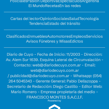
Policiales
Pasión Deportiva
Espectáculos
Argentina
El Mundo
Recetas
En las redes
Cartas del lector
Opinion
Sociales
Salud
Tecnología
Tendencia
Estado del tránsito
Clasificados
Inmuebles
Automotores
Empleos
Servicios
Avisos Fúnebres y Misas
Edictos
Diario de Cuyo - Fecha de Inicio: 11/2003 - Dirección:
Av. Alem Sur 1639. Esquina Lateral de Circunvalación -
Contacto:
web@diariodecuyo.com.ar
- Email:
web@diariodecuyo.com.ar
/
publicidad@diariodecuyo.com.ar
-
Whatsapp: (054)
264 5045343 - Gerente General: Pablo Dellazoppa -
Secretario de Redacción: Diego Castillo - Editor Web:
Mario Romero - Empresa propietaria del medio -
FRANCISCO MONTES S.A.C.I.F.