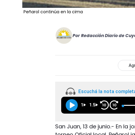
Peñarol continúa en la cima
Por
Redacción Diario de Cuy
Agr
Escuchá la nota complet
1
1.5
10
10
San Juan, 13 de junio.- En la
torneo Oficial local, Peñarol i