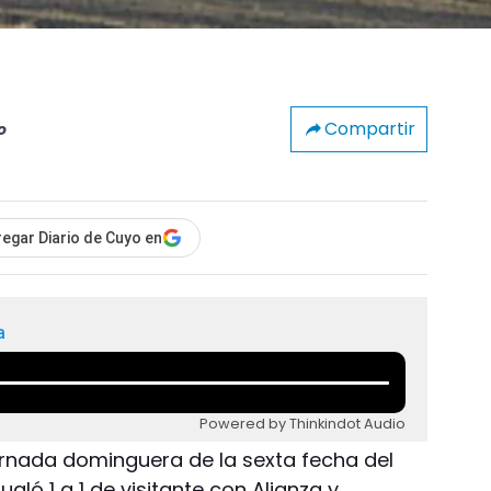
Compartir
o
egar Diario de Cuyo en
a
Powered by Thinkindot Audio
 jornada dominguera de la sexta fecha del
gualó 1 a 1 de visitante con Alianza y