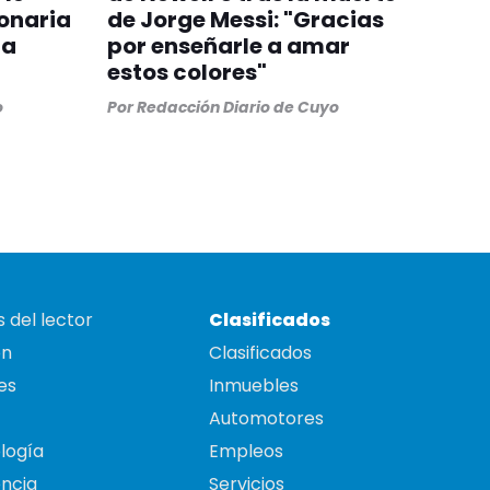
onaria
de Jorge Messi: "Gracias
ra
por enseñarle a amar
estos colores"
o
Por
Redacción Diario de Cuyo
 del lector
Clasificados
on
Clasificados
es
Inmuebles
Automotores
logía
Empleos
ncia
Servicios