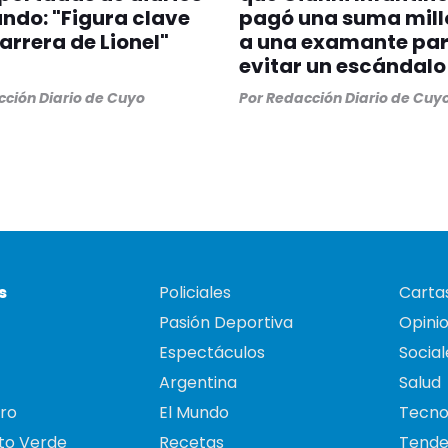
ndo: "Figura clave
pagó una suma mill
carrera de Lionel"
a una examante pa
evitar un escándalo
ción Diario de Cuyo
Por
Redacción Diario de Cuy
s
Policiales
Cartas
Pasión Deportiva
Opini
Espectáculos
Social
Argentina
Salud
ro
El Mundo
Tecno
to Verde
Recetas
Tende