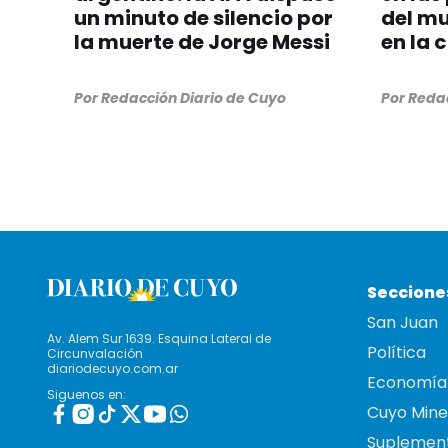
un minuto de silencio por
del mu
la muerte de Jorge Messi
en la 
Por
Redacción Diario de Cuyo
Por
Redac
Seccione
San Juan
Av. Alem Sur 1639. Esquina Lateral de
Política
Circunvalación
diariodecuyo.com.ar
Economía
Siguenos en:
Cuyo Mine
Suplemen