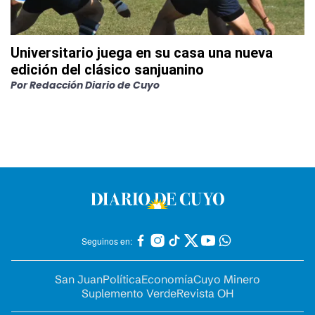
Universitario juega en su casa una nueva
edición del clásico sanjuanino
Por
Redacción Diario de Cuyo
Seguinos en:
San Juan
Política
Economía
Cuyo Minero
Suplemento Verde
Revista OH