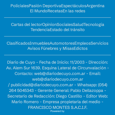
Policiales
Pasión Deportiva
Espectáculos
Argentina
El Mundo
Recetas
En las redes
Cartas del lector
Opinion
Sociales
Salud
Tecnología
Tendencia
Estado del tránsito
Clasificados
Inmuebles
Automotores
Empleos
Servicios
Avisos Fúnebres y Misas
Edictos
Diario de Cuyo - Fecha de Inicio: 11/2003 - Dirección:
Av. Alem Sur 1639. Esquina Lateral de Circunvalación -
Contacto:
web@diariodecuyo.com.ar
- Email:
web@diariodecuyo.com.ar
/
publicidad@diariodecuyo.com.ar
-
Whatsapp: (054)
264 5045343 - Gerente General: Pablo Dellazoppa -
Secretario de Redacción: Diego Castillo - Editor Web:
Mario Romero - Empresa propietaria del medio -
FRANCISCO MONTES S.A.C.I.F.