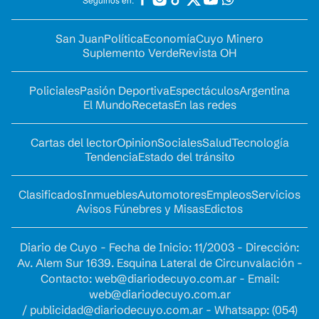
San Juan
Política
Economía
Cuyo Minero
Suplemento Verde
Revista OH
Policiales
Pasión Deportiva
Espectáculos
Argentina
El Mundo
Recetas
En las redes
Cartas del lector
Opinion
Sociales
Salud
Tecnología
Tendencia
Estado del tránsito
Clasificados
Inmuebles
Automotores
Empleos
Servicios
Avisos Fúnebres y Misas
Edictos
Diario de Cuyo - Fecha de Inicio: 11/2003 - Dirección:
Av. Alem Sur 1639. Esquina Lateral de Circunvalación -
Contacto:
web@diariodecuyo.com.ar
- Email:
web@diariodecuyo.com.ar
/
publicidad@diariodecuyo.com.ar
-
Whatsapp: (054)