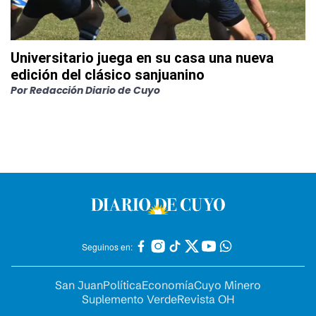
Universitario juega en su casa una nueva
edición del clásico sanjuanino
Por
Redacción Diario de Cuyo
Seguinos en:
San Juan
Política
Economía
Cuyo Minero
Suplemento Verde
Revista OH