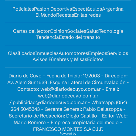
Policiales
Pasión Deportiva
Espectáculos
Argentina
El Mundo
Recetas
En las redes
Cartas del lector
Opinion
Sociales
Salud
Tecnología
Tendencia
Estado del tránsito
Clasificados
Inmuebles
Automotores
Empleos
Servicios
Avisos Fúnebres y Misas
Edictos
Diario de Cuyo - Fecha de Inicio: 11/2003 - Dirección:
Av. Alem Sur 1639. Esquina Lateral de Circunvalación -
Contacto:
web@diariodecuyo.com.ar
- Email:
web@diariodecuyo.com.ar
/
publicidad@diariodecuyo.com.ar
-
Whatsapp: (054)
264 5045343 - Gerente General: Pablo Dellazoppa -
Secretario de Redacción: Diego Castillo - Editor Web:
Mario Romero - Empresa propietaria del medio -
FRANCISCO MONTES S.A.C.I.F.